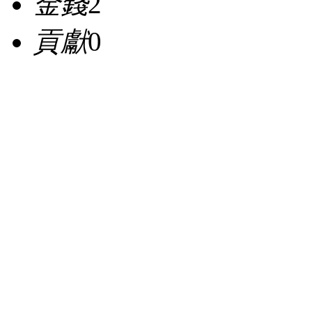
金錢
2
貢獻
0