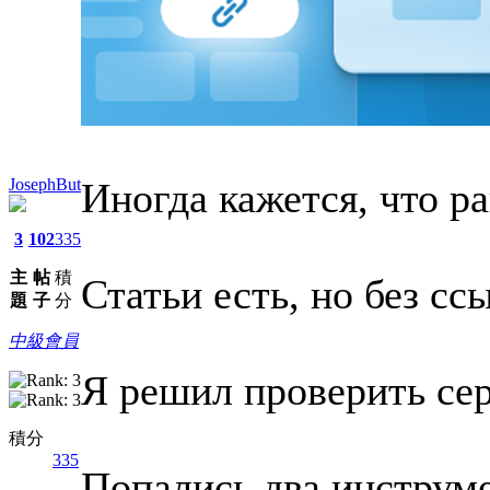
Иногда кажется, что р
JosephBut
3
102
335
主
帖
積
Статьи есть, но без сс
題
子
分
中級會員
Я решил проверить се
積分
335
Попались два инструме