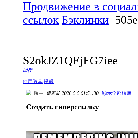
Продвижение в социал
ссылок
Бэклинки
505e
S2okJZ1QEjFG7iee
回復
使用道具
舉報
樓主
|
發表於 2026-5-5 01:51:30
|
顯示全部樓層
Создать гиперссылку