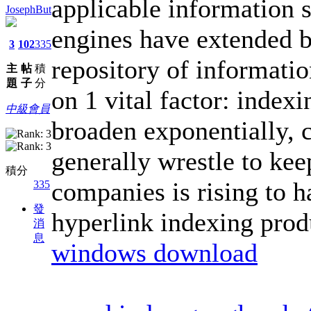
applicable information 
JosephBut
engines have extended b
3
102
335
repository of informatio
主
帖
積
題
子
分
on 1 vital factor: indexi
中級會員
broaden exponentially, 
generally wrestle to ke
積分
companies is rising to h
335
發
hyperlink indexing prod
消
息
windows download