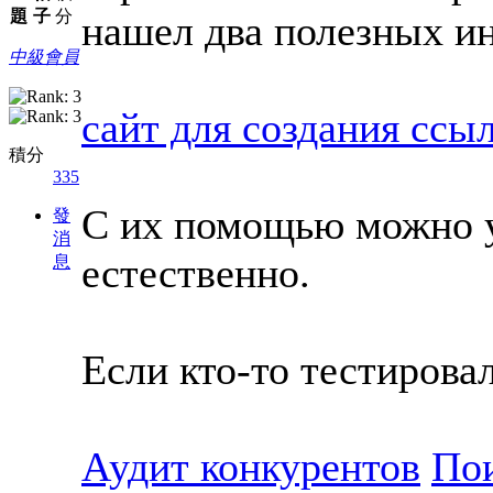
題
子
分
нашел два полезных и
中級會員
сайт для создания ссы
積分
335
С их помощью можно 
發
消
естественно.
息
Если кто-то тестировал
Аудит конкурентов
По