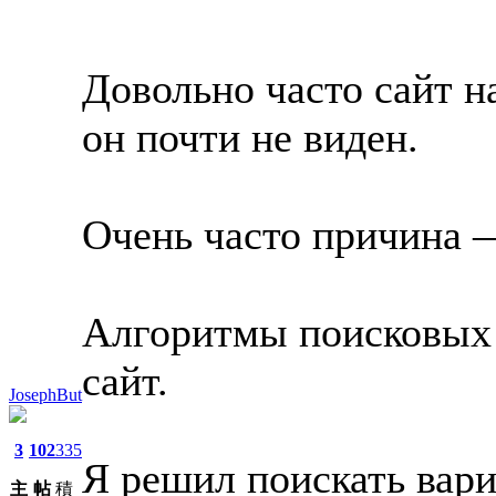
Довольно часто сайт н
он почти не виден.
Очень часто причина —
Алгоритмы поисковых 
сайт.
JosephBut
3
102
335
Я решил поискать вар
主
帖
積