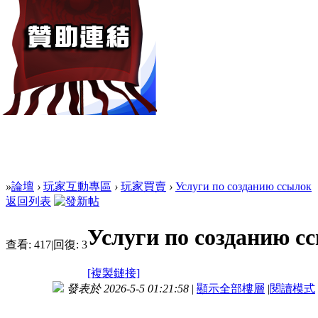
»
論壇
›
玩家互動專區
›
玩家買賣
›
Услуги по созданию ссылок
返回列表
Услуги по созданию с
查看:
417
|
回復:
3
[複製鏈接]
發表於 2026-5-5 01:21:58
|
顯示全部樓層
|
閱讀模式