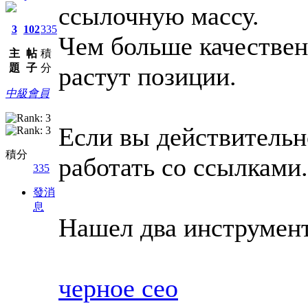
ссылочную массу.
3
102
335
Чем больше качествен
主
帖
積
растут позиции.
題
子
分
中級會員
Если вы действительн
積分
работать со ссылками.
335
發消
息
Нашел два инструмент
черное сео