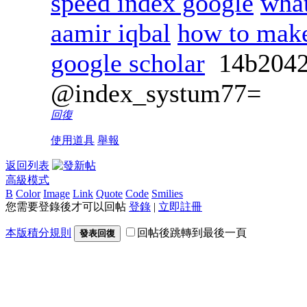
speed index google
what
aamir iqbal
how to make
google scholar
14b204
@index_systum77=
回復
使用道具
舉報
返回列表
高級模式
B
Color
Image
Link
Quote
Code
Smilies
您需要登錄後才可以回帖
登錄
|
立即註冊
本版積分規則
回帖後跳轉到最後一頁
發表回復