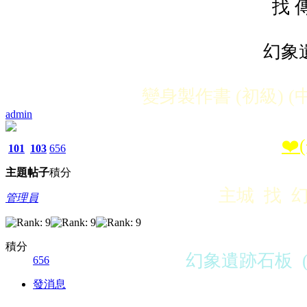
找 
幻象
變身製作書 (初級) (
admin
❤️
101
103
656
主題
帖子
積分
主城 找 
管理員
積分
幻象遺跡石板 
656
發消息