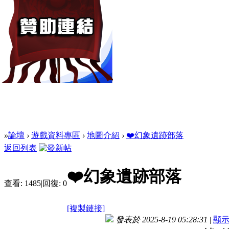
»
論壇
›
遊戲資料專區
›
地圖介紹
›
❤️幻象遺跡部落
返回列表
❤️幻象遺跡部落
查看:
1485
|
回復:
0
[複製鏈接]
發表於 2025-8-19 05:28:31
|
顯