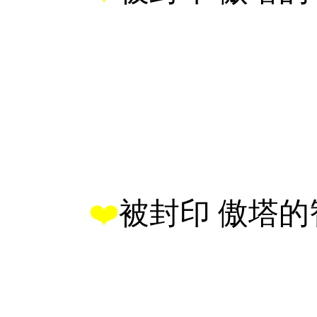
❤️
被封印 傲塔的