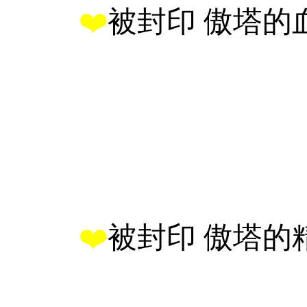
❤️
被封印 傲塔的
❤️
被封印 傲塔的