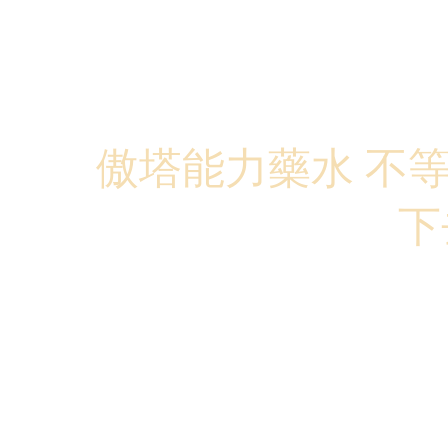
傲塔能力藥水
不等
下