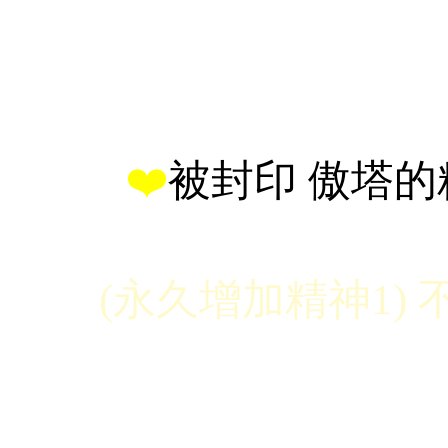
❤️
被封印 傲塔的
(永久增加
精神
1)