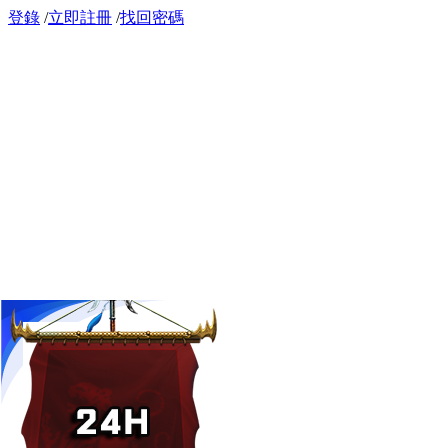
登錄
/
立即註冊
/
找回密碼