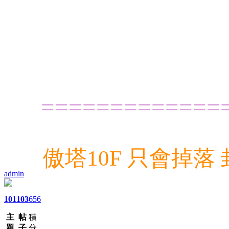
=============
傲塔10F 只會掉落
admin
101
103
656
主
帖
積
題
子
分